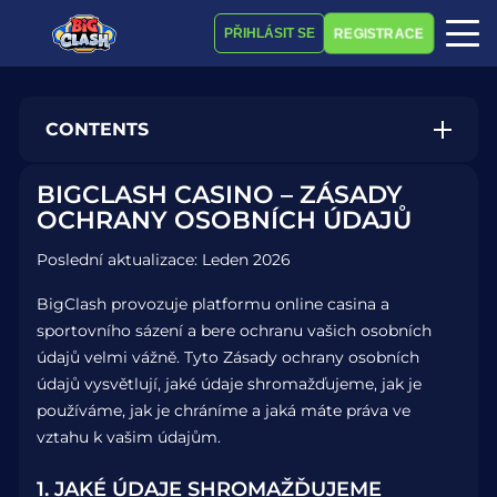
REGISTRACE
PŘIHLÁSIT SE
CONTENTS
1. Jaké Údaje Shromažďujeme
BIGCLASH CASINO – ZÁSADY
OCHRANY OSOBNÍCH ÚDAJŮ
2. Jak Používáme Vaše Údaje
Poslední aktualizace: Leden 2026
3. Právní Základ Zpracování Údajů
BigClash provozuje platformu online casina a
4. Sdílení Údajů s Třetími Stranami
sportovního sázení a bere ochranu vašich osobních
údajů velmi vážně. Tyto Zásady ochrany osobních
5. Bezpečnost Údajů
údajů vysvětlují, jaké údaje shromažďujeme, jak je
6. Soubory Cookie
používáme, jak je chráníme a jaká máte práva ve
vztahu k vašim údajům.
7. Doba Uchovávání Údajů
1. JAKÉ ÚDAJE SHROMAŽĎUJEME
8. Vaše Práva