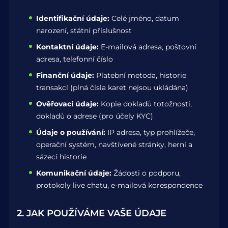
9. Ochrana Nezletilých
Identifikační údaje:
Celé jméno, datum
narození, státní příslušnost
10. Změny těchto Zásad
Kontaktní údaje:
E-mailová adresa, poštovní
11. Kontakt
adresa, telefonní číslo
Finanční údaje:
Platební metoda, historie
transakcí (plná čísla karet nejsou ukládána)
Ověřovací údaje:
Kopie dokladů totožnosti,
dokladů o adrese (pro účely KYC)
Údaje o používání:
IP adresa, typ prohlížeče,
operační systém, navštívené stránky, herní a
sázecí historie
Komunikační údaje:
Žádosti o podporu,
protokoly live chatu, e-mailová korespondence
2. JAK POUŽÍVÁME VAŠE ÚDAJE