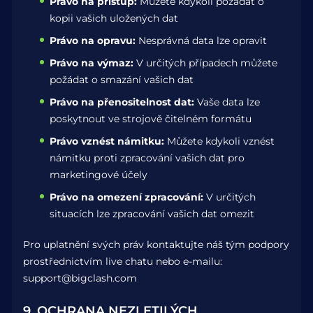
Právo na přístup:
Můžete kdykoli požádat o
kopii vašich uložených dat
Právo na opravu:
Nesprávná data lze opravit
Právo na výmaz:
V určitých případech můžete
požádat o smazání vašich dat
Právo na přenositelnost dat:
Vaše data lze
poskytnout ve strojově čitelném formátu
Právo vznést námitku:
Můžete kdykoli vznést
námitku proti zpracování vašich dat pro
marketingové účely
Právo na omezení zpracování:
V určitých
situacích lze zpracování vašich dat omezit
Pro uplatnění svých práv kontaktujte náš tým podpory
prostřednictvím live chatu nebo e-mailu:
support@bigclash.com
9. OCHRANA NEZLETILÝCH