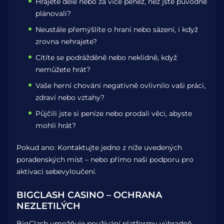
Hrajete déle nebo za více peněz, než jste původně
plánovali?
Neustále přemýšlíte o hraní nebo sázení, i když
zrovna nehrajete?
Cítíte se podrážděně nebo neklidně, když
nemůžete hrát?
Vaše herní chování negativně ovlivnilo vaši práci,
zdraví nebo vztahy?
Půjčili jste si peníze nebo prodali věci, abyste
mohli hrát?
Pokud ano: Kontaktujte jedno z níže uvedených
poradenských míst – nebo přímo naši podporu pro
aktivaci sebevyloučení.
BIGCLASH CASINO – OCHRANA
NEZLETILÝCH
BigClash umožňuje používání platformy výhradně