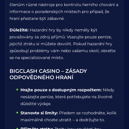
členům různé nástroje pro kontrolu herního chování a
informace o poradenských místech pro případ, že
hraní přestane být zábavné.
Důležité:
Hazardní hry by nikdy neměly být
považovány za zdroj příjmů. Vsazujte pouze peníze,
jejichž ztrátu si můžete dovolit. Pokud hazardní hry
způsobují problémy vám nebo vašemu okolí, obraťte
se na specializované místo.
BIGCLASH CASINO – ZÁSADY
ODPOVĚDNÉHO HRANÍ
Hrajte pouze s dostupným rozpočtem:
Nikdy
nesázejte peníze, které potřebujete na životně
důležité výdaje.
Stanovte si limity:
Předem se rozhodněte, kolik
maximálně chcete utratit – a dodržujte to.