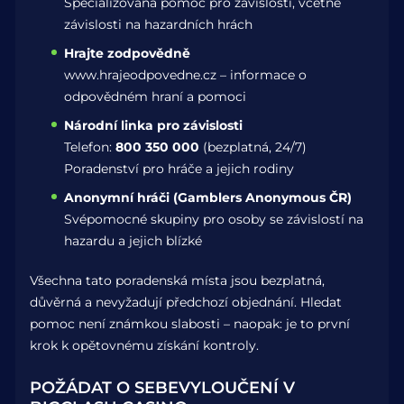
Specializovaná pomoc pro závislosti, včetně
závislosti na hazardních hrách
Hrajte zodpovědně
www.hrajeodpovedne.cz – informace o
odpovědném hraní a pomoci
Národní linka pro závislosti
Telefon:
800 350 000
(bezplatná, 24/7)
Poradenství pro hráče a jejich rodiny
Anonymní hráči (Gamblers Anonymous ČR)
Svépomocné skupiny pro osoby se závislostí na
hazardu a jejich blízké
Všechna tato poradenská místa jsou bezplatná,
důvěrná a nevyžadují předchozí objednání. Hledat
pomoc není známkou slabosti – naopak: je to první
krok k opětovnému získání kontroly.
POŽÁDAT O SEBEVYLOUČENÍ V