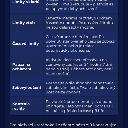
Limity vkladů
Zvýšení limitů vstupuje v platnost až
po uplynutí doby ochlazení.
Omezte maximální ztráty v určitém
Limity ztrát
časovém období. Po dosažení limitu
nejsou další sázky možné.
Časově omezte herní relace. Po
uplynutí stanoveného času se zobrazí
Časové limity
upozornění nebo je relace
automaticky ukončena.
Aktivujte dočasnou přestávku na
Pauza na
stanovený čas (např. 24 hodin, 7 dní
ochlazení
nebo 30 dní). Během této doby není
hraní možné.
Požádejte o dlouhodobé nebo trvalé
Sebevyloučení
zablokování účtu. Trvale zablokovaný
účet nelze obnovit.
Pravidelná připomenutí, jak dlouho
Kontrola
již hrajete. Tato oznámení pomáhají
reality
neztrácet přehled o čase při hře.
Pro aktivaci kteréhokoli z těchto nástrojů kontaktujte