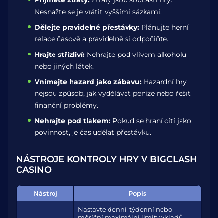
Přijměte ztráty:
Ztráty jsou součástí hry.
Nesnažte se je vrátit vyššími sázkami.
Dělejte pravidelné přestávky:
Plánujte herní
relace časově a pravidelně si odpočiňte.
Hrajte střízliví:
Nehrajte pod vlivem alkoholu
nebo jiných látek.
Vnímejte hazard jako zábavu:
Hazardní hry
nejsou způsob, jak vydělávat peníze nebo řešit
finanční problémy.
Nehrajte pod tlakem:
Pokud se hraní cítí jako
povinnost, je čas udělat přestávku.
NÁSTROJE KONTROLY HRY V BIGCLASH
CASINO
Nástroj
Popis
Nastavte denní, týdenní nebo
měsíční maximální limity vkladů.